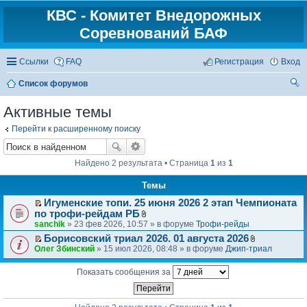
КВС - Комитет Внедорожных
Соревнований БАФ
Ссылки
FAQ
Регистрация
Вход
Список форумов
ои
Активные темы
ск
Перейти к расширенному поиску
Найдено 2 результата • Страница
1
из
1
Темы
Игуменские топи. 25 июня 2026 2 этап Чемпионата
П
по трофи-рейдам РБ
е
В
sanchik
» 23 фев 2026, 10:57 » в форуме
Трофи-рейды
р
л
Борисовский триал 2026. 01 августа 2026
е
о
П
В
Олег Збинский
» 15 июл 2026, 08:48 » в форуме
Джип-триал
й
ж
е
л
т
е
р
о
и
н
Показать сообщения за
е
ж
к
и
й
е
п
я
т
н
е
и
и