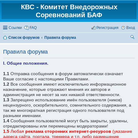
КВС - Комитет Внедорожных
Соревнований БАФ
Ссылки
FAQ
Регистрация
Вход
Список форумов
Правила форума
ои
Правила форума
ск
I. Общие положения.
1.1
Отправка сообщения в форум автоматически означает
Ваше согласие с настоящими Правилами.
1.2
Все сообщения имеют исключительно информационное
назначение, которые отражают мнения их авторов и
администрация не несет за них никакой ответственности.
1.3
Запрещено использование имён пользователя (ников)
нецензурного, оскорбительного, сомнительного содержания, а
так же многократная регистрация одного пользователя под
разными именами.
1.4
Сообщения пользователей могут быть закрыты, удалены,
отредактированы или перемещены модераторами!
1.5
Любая
реклама
сторонних интернет-ресурсов
(указание
адреса сайта, портала, треккера и т.п. либо размещение