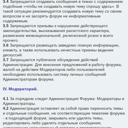
3.4
Запрещается создавать сообщения в темах с содержанием
подобным «чтобы не создавать новую тему спрошу здесь». В
такой ситуации рекомендуется создавать новую тему со своим
вопросом и не засорять форум не информативным
содержимым.
3.5
Запрещаются призывы к нарушению действующего
законодательства, высказывания расистского характера,
разжигание межнациональной, религиозной розни и всего
прочего.
3.6
Запрещается размещать заведомо ложную информацию,
клевету, а также использовать нечестные приемы ведения
дискуссий.
3.7
Запрещается публичное обсуждение действий
Администрации. Для внесения предложений в работу форума,
жалоб на действия Модераторов либо пользователей
необходимо использовать систему личных сообщений
Администраторам форума.
IV. Модераторий.
4.1
За порядком следит Администрация Форума: Модераторы и
Администраторы.
4.2
Администрация оставляет за собой право переносить темы
и отдельные сообщения, не соответствующие тематике форума
- в подходящий форум; закрывать или удалять темы,
редактировать либо удалять отдельные сообщения,
нарушающие установленный порядок и противоречащие