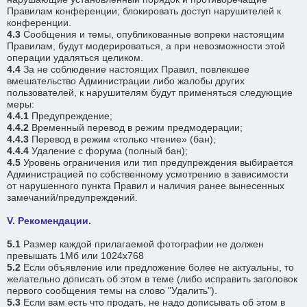
Правилам конференции; блокировать доступ нарушителей к
конференции.
4.3
Сообщения и темы, опубликованные вопреки настоящим
Правилам, будут модерироваться, а при невозможности этой
операции удаляться целиком.
4.4
За не соблюдение настоящих Правил, повлекшее
вмешательство Администрации либо жалобы других
пользователей, к нарушителям будут применяться следующие
меры:
4.4.1
Предупреждение;
4.4.2
Временный перевод в режим предмодерации;
4.4.3
Перевод в режим «только чтение» (бан);
4.4.4
Удаление с форума (полный бан);
4.5
Уровень ограничения или тип предупреждения выбирается
Администрацией по собственному усмотрению в зависимости
от нарушенного пункта Правил и наличия ранее вынесенных
замечаний/предупреждений.
V. Рекомендации.
5.1
Размер каждой прилагаемой фотографии не должен
превышать 1Мб или 1024х768
5.2
Если объявление или предложение более не актуальны, то
желательно дописать об этом в теме (либо исправить заголовок
первого сообщения темы на слово "Удалить").
5.3
Если вам есть что продать, не надо дописывать об этом в