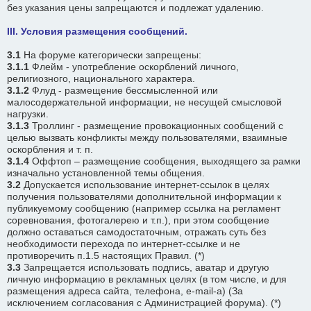
без указания цены запрещаются и подлежат удалению.
III. Условия размещения сообщений.
3.1
На форуме категорически запрещены:
3.1.1
Флейм - употребление оскорблений личного,
религиозного, национального характера.
3.1.2
Флуд - размещение бессмысленной или
малосодеpжательной информации, не несущей смысловой
нагрузки.
3.1.3
Троллинг - размещение провокационных сообщений с
целью вызвать конфликты между пользователями, взаимные
оскорбления и т. п.
3.1.4
Оффтоп – размещение сообщения, выходящего за рамки
изначально установленной темы общения.
3.2
Допускается использование интернет-ссылок в целях
получения пользователями дополнительной информации к
публикуемому сообщению (например ссылка на регламент
соревнования, фотогалерею и т.п.), при этом сообщение
должно оставаться самодостаточным, отражать суть без
необходимости перехода по интернет-ссылке и не
противоречить п.1.5 настоящих Правил. (*)
3.3
Запрещается использовать подпись, аватар и другую
личную информацию в рекламных целях (в том числе, и для
размещения адреса сайта, телефона, e-mail-а) (За
исключением согласования с Администрацией форума). (*)