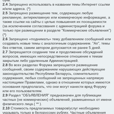
букв.
2.4
Запрещено использовать в названии темы Интернет ссылки
и/или адреса. (*)
2.5
Запрещено размещение тем, содержащих любую
рекламную, антирекламную или коммерческую информацию, а
также ссылки на сайты с целью повышения их посещаемости
(за исключением согласования с администрацией форума и
только при размещении в разделе "Коммерческие объявления")
(*)
2.6
Запрещено «поднимать» тему добавлением сообщений или
создавать новые темы с аналогичным содержанием. "Ап", темы
без ответов, самим автором допускается не ранее 5 дней.
2.7
Запрещается создание тем и продолжение обсуждений
вопросов, имеющих непосредственное отношение к темам
закрытым либо удаленным Администрацией.
2.8
Во всех разделах Форума запрещается размещение
сообщений, своим содержанием нарушающих действующее
законодалтельство Республики Беларусь, сомнительного
содержания, любых сообщений не запрещенных напрямую
настоящими Правилами, однако в отношении которых имеются
основания предполагать, что они могут нанести вред Форуму
или его пользователям.
2.9
Раздел "ОБЪЯВЛЕНИЯ" предназначен для публикации
частных (не коммерческих) объявлений, размешенных от имени
физического лица.( ** ).
2.10
Стоимость предлагаемых товаров/услуг необходимо
указывать только в белорусских рублях. Частные объявления