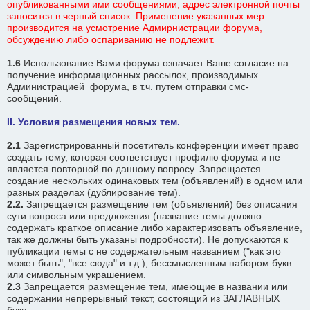
опубликованными ими сообщениями, адрес электронной почты
заносится в черный список. Применение указанных мер
производится на усмотрение Адмирнистрации форума,
обсуждению либо оспариванию не подлежит.
1.6
Использование Вами форума означает Ваше согласие на
получение информационных рассылок, производимых
Администрацией форума, в т.ч. путем отправки смс-
сообщений.
II. Условия размещения новых тем.
2.1
Зарегистрированный посетитель конференции имеет право
создать тему, которая соответствует профилю форума и не
является повторной по данному вопросу. Запрещается
создание нескольких одинаковых тем (объявлений) в одном или
разных разделах (дублирование тем).
2.2.
Запрещается размещение тем (объявлений) без описания
сути вопроса или предложения (название темы должно
содержать краткое описание либо характеризовать объявление,
так же должны быть указаны подробности). Не допускаются к
публикации темы с не содержательным названием ("как это
может быть", "все сюда" и т.д.), бессмысленным набором букв
или символьным украшением.
2.3
Запрещается размещение тем, имеющие в названии или
содержании непрерывный текст, состоящий из ЗАГЛАВНЫХ