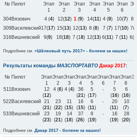
№
Пилот
Этап
Этап
Этап
Этап
Этап
Этап
Эт
1
2
3
4
5
6
304
Вязович
4 (
4
)
12(
12
)
1
(
9
)
14(
11
)
4 (
9
)
10(
7
)
8(
309
Василевский
17(
17
)
15(
13
)
12(
13
)
8 (
8
)
7 (
7
)
17(
10
)
7(
316
Вишневский
9(
9
)
18(
18
)
7 (1
8
)
12(
13
)
6(
11
)
7 (
11
)
6(
1
Подробнее см.
«Шёлковый путь 2017» - болеем за наших!
Результаты команды
МАЗСПОРТАВТО
Дакар 2017
:
№
Пилот
Этап
Этап
Этап
Этап
Этап
Этап
Этап
Этап
Э
1
2
3
4
5
6
7
8
511
Вязович
12
4 (
6
)
4 (
4
)
36
5
5
6
-
(
12
)
(
21
)
(
17
)
(
16
)
(
16
)
522
Василевский
21
23
11
16
6
20
10
-
(
21
)
(
22
)
(
15
)
(
15
)
(
11
)
(
11
)
(
7
)
533
Вишневский
23
19
14
37
8
16
28
-
(
23
)
(
21
)
(
18
)
(
26
)
(
19
)
(
19
)
(
20
)
Подробнее см.
Дакар 2017 - болеем за наших!